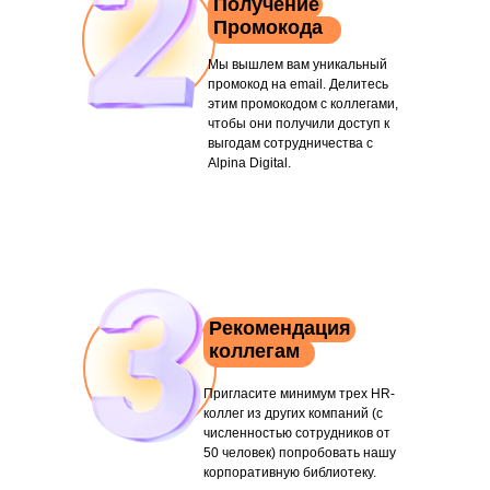
Получение
Промокода
Мы вышлем вам уникальный
промокод на email. Делитесь
этим промокодом с коллегами,
чтобы они получили доступ к
выгодам сотрудничества с
Alpina Digital.
Скидка
Рекомендация
коллегам
Эксклюзивная скидка 10% на
корпоративную библиотеку. Эта скидка
Пригласите минимум трех HR-
применяется к актуальному прайс-листу.
коллег из других компаний (с
численностью сотрудников от
50 человек) попробовать нашу
корпоративную библиотеку.