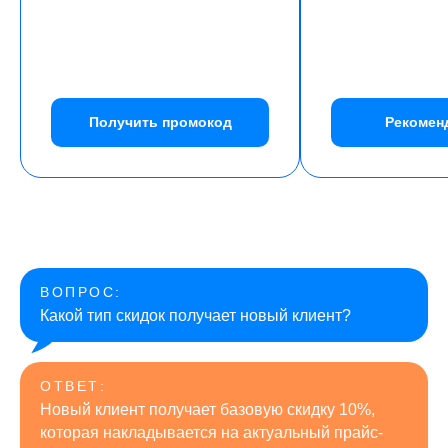
Данные реферала (HR-коллеги)
+7
Получить промокод
Рекомен
Оставить заявку
ВОПРОС:
Какой тип скидок получает новый клиент?
Нажимая на кнопку, вы предоставляете
согласие на обработку персональных
данных и подтверждаете, что ознакомились
с
Политикой конфиденциальности
ОТВЕТ:
Новый клиент получает базовую скидку 10%,
которая накладывается на актуальный прайс-